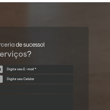
rceria
de sucesso!
erviços
?