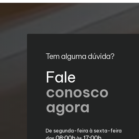
Tem alguma dúvida?
Fale
conosco
agora
De segunda-feira à sexta-feira
08:00h
17:00h
das
às