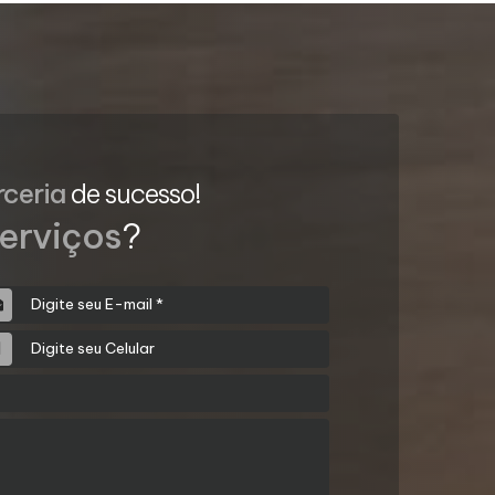
rceria
de sucesso!
erviços
?