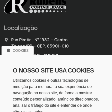
Localização
Rua Piratini, Nº 1932 – Centro
Toledo/PR – CEP. 85901-010
COOKIES
(45) 3055-3060
CRC/PR PR005638/O-6
O NOSSO SITE USA COOKIES
rubens@rubenscontabilidade.com.br
Utilizamos cookies e outras tecnologias de
medição para melhorar a sua experiência de
WhatsApp
navegação no nosso site, de forma a mostrar
conteúdo personalizado, anúncios direcionados,
analisar o tráfego do site e entender de onde
WHATSAPP
vêm os visitantes.