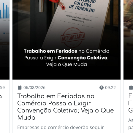
59
06/08/2026
09:22
a
Trabalho em Feriados no
E
Comércio Passa a Exigir
F
Convenção Coletiva; Veja o Que
G
Muda
A
Empresas do comércio deverão seguir
p